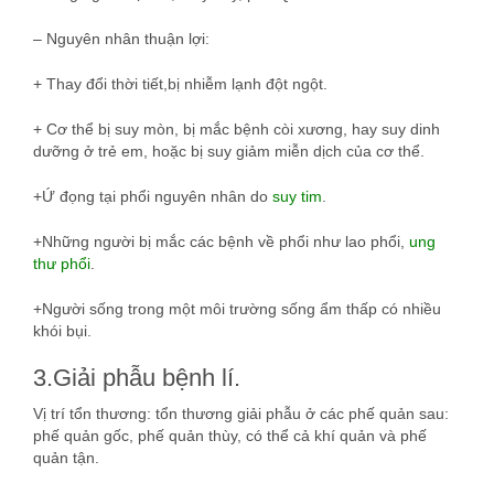
– Nguyên nhân thuận lợi:
+ Thay đổi thời tiết,bị nhiễm lạnh đột ngột.
+ Cơ thể bị suy mòn, bị mắc bệnh còi xương, hay suy dinh
dưỡng ở trẻ em, hoặc bị suy giảm miễn dịch của cơ thể.
+Ứ đọng tại phổi nguyên nhân do
suy tim
.
+Những người bị mắc các bệnh về phổi như lao phổi,
ung
thư phổi
.
+Người sống trong một môi trường sống ẩm thấp có nhiều
khói bụi.
3.Giải phẫu bệnh lí.
Vị trí tổn thương: tổn thương giải phẫu ở các phế quản sau:
phế quản gốc, phế quản thùy, có thể cả khí quản và phế
quản tận.