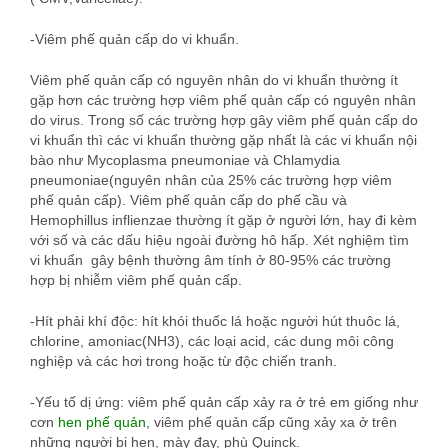
-Viêm phế quản cấp do vi khuẩn.
Viêm phế quản cấp có nguyên nhân do vi khuẩn thường ít
gặp hơn các trường hợp viêm phế quản cấp có nguyên nhân
do virus. Trong số các trường hợp gây viêm phế quản cấp do
vi khuẩn thì các vi khuẩn thường gặp nhất là các vi khuẩn nội
bào như Mycoplasma pneumoniae và Chlamydia
pneumoniae(nguyên nhân của 25% các trường hợp viêm
phế quản cấp). Viêm phế quản cấp do phế cầu và
Hemophillus inflienzae thường ít gặp ở người lớn, hay đi kèm
với số và các dấu hiệu ngoài đường hô hấp. Xét nghiệm tìm
vi khuẩn gây bệnh thường âm tính ở 80-95% các trường
hợp bị nhiễm viêm phế quản cấp.
-Hít phải khí độc: hít khói thuốc lá hoặc người hút thuôc lá,
chlorine, amoniac(NH3), các loại acid, các dung môi công
nghiệp và các hơi trong hoặc từ độc chiến tranh.
-Yếu tố dị ứng: viêm phế quản cấp xảy ra ở trẻ em giống như
cơn
hen phế quản
, viêm phế quản cấp cũng xảy xa ở trên
những người bị hen, mày đay, phù Quinck.