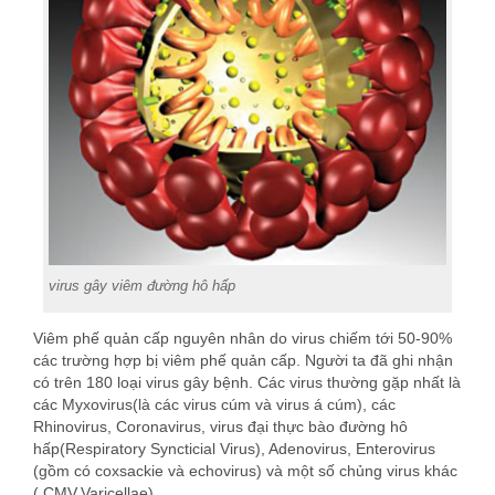
virus gây viêm đường hô hấp
Viêm phế quản cấp nguyên nhân do virus chiếm tới 50-90%
các trường hợp bị viêm phế quản cấp. Người ta đã ghi nhận
có trên 180 loại virus gây bệnh. Các virus thường gặp nhất là
các Myxovirus(là các virus cúm và virus á cúm), các
Rhinovirus, Coronavirus, virus đại thực bào đường hô
hấp(Respiratory Syncticial Virus), Adenovirus, Enterovirus
(gồm có coxsackie và echovirus) và một số chủng virus khác
( CMV,Varicellae).