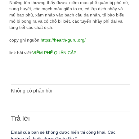
Những tổn thương thấy được: niêm mạc phế quản bị phù nề,
sung huyết, các mạch máu giãn to ra, có lớp dịch nhầy và
mủ bao phủ, xâm nhập vào bạch cầu đa nhân, tế bào biểu
mô bị bong ra và có chỗ bị loét, các tuyến nhầy phì đại và
tăng tiết các chất dịch.
copy ghi nguồn:
https://health-guru.org/
link bài viết:
VIÊM PHẾ QUẢN CẤP
Không có phản hồi
Trả lời
Email của bạn sẽ không được hiển thị công khai.
Các
trường bắt buộc được đánh dấu
*