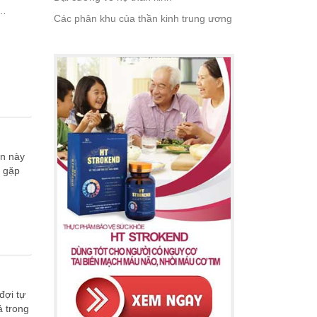
 …
Các phân khu của thần kinh trung ương
ẹn này
i gặp
đợi tự
ả trong