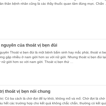
ản thân bệnh nhân cũng là các thầy thuốc quan tâm đúng mực. Chẩn
nguyên của thoát vị bẹn đùi
guyên Thoát vị bẹn đùi là một bệnh bẩm sinh hay mắc phải, thoát vị b
ờng gặp nhiều ở nam giới hơn so với nữ giới. Nhưng thoát vị bẹn đùi lạ
 nữ giới hơn so với nam giới. Thoát vị bẹn thứ …
trị thoát vị bẹn nói chung
rị: Có ba cách là chờ đợi để tự khỏi, không mổ và mổ. Chờ đợi là chờ 
hầu hết các trường hợp cho kết quả không chắc chắn, thường có kết qu