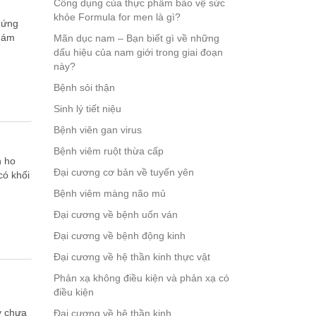
Công dụng của thực phẩm bảo vệ sức
khỏe Formula for men là gì?
hứng
khám
Mãn dục nam – Bạn biết gì về những
dấu hiệu của nam giới trong giai đoạn
này?
Bệnh sỏi thận
Sinh lý tiết niệu
Bệnh viên gan virus
Bệnh viêm ruột thừa cấp
n ho
Đại cương cơ bản về tuyến yên
có khối
Bệnh viêm màng não mủ
Đại cương về bệnh uốn ván
Đại cương về bệnh động kinh
Đại cương về hệ thần kinh thực vật
Phản xạ không điều kiện và phản xạ có
điều kiện
y chưa
Đại cương về hệ thần kinh