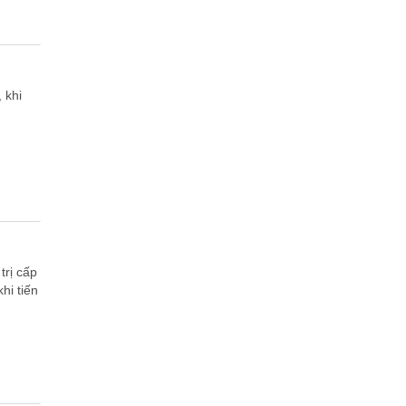
 khi
g
trị cấp
hi tiến