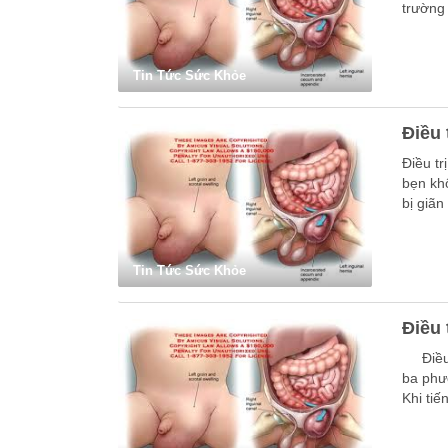
trường
Tin Tức Sức Khỏe
Điều 
Điều tr
bẹn kh
bị giãn
Tin Tức Sức Khỏe
Điều 
Điều tr
ba phư
Khi tiế