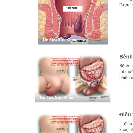
được b
Tin Tức Sức Khỏe
Bệnh 
Bệnh n
thì thư
nhiều ở
Tin Tức Sức Khỏe
Điều 
điều t
khỏi, 