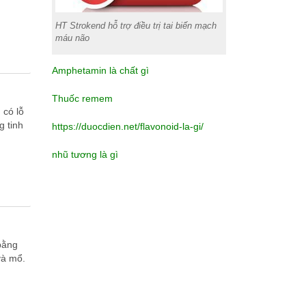
HT Strokend hỗ trợ điều trị tai biến mạch
máu não
Amphetamin là chất gì
Thuốc remem
 có lỗ
g tinh
https://duocdien.net/flavonoid-la-gi/
nhũ tương là gì
 bằng
và mổ.