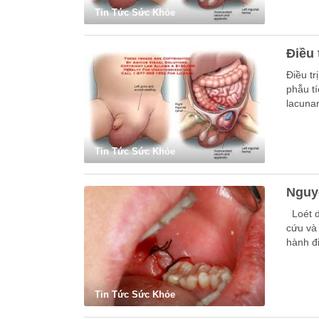
Tin Tức Sức Khỏe
Điều 
Điều tr
phẫu t
lacuna
Tin Tức Sức Khỏe
Nguyê
Loét dạ
cứu và 
hành đ
Tin Tức Sức Khỏe