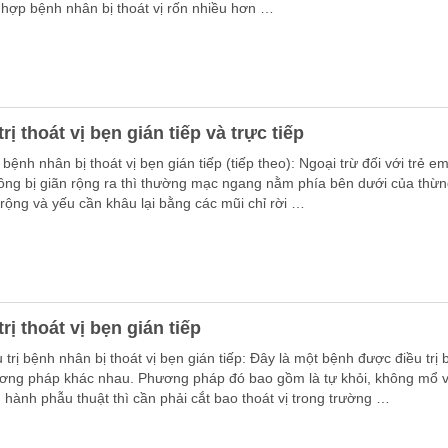
 hợp bệnh nhân bị thoát vị rốn nhiều hơn …
trị thoát vị bẹn gián tiếp và trực tiếp
ị bệnh nhân bị thoát vị bẹn gián tiếp (tiếp theo): Ngoại trừ đối với trẻ em
ông bị giãn rộng ra thì thường mạc ngang nằm phía bên dưới của thừn
 rộng và yếu cần khâu lại bằng các mũi chỉ rời …
trị thoát vị bẹn gián tiếp
ị bệnh nhân bị thoát vị bẹn gián tiếp: Đây là một bệnh được điều trị
ơng pháp khác nhau. Phương pháp đó bao gồm là tự khỏi, không mổ 
n hành phẫu thuật thì cần phải cắt bao thoát vị trong trường …