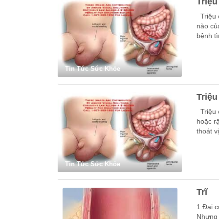
Triệu
Triệu 
nào củ
bệnh t
Tin Tức Sức Khỏe
Triệu
Triệu 
hoặc r
thoát v
Tin Tức Sức Khỏe
Trĩ
1.Đại 
Nhưng 