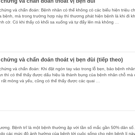
 chứng và chẩn đoán thoát vị bẹn đùi
chứng và chẩn đoán: Bệnh nhân có thể không có các biểu hiện triệu c
a bệnh, mà trong trường hợp này thì thương phát hiện bệnh là khi đi 
ình cờ. Có khi thấy có khối sa xuống và tự đẩy lên mà không …
 chứng và chẩn đoán thoát vị bẹn đùi (tiếp theo)
chứng và chẩn đoán: Khi đặt ngón tay vào trong lỗ bẹn, bảo bệnh nhâ
ặn thì có thể thấy được dấu hiệu là thành bụng của bệnh nhân chỗ mà 
ị rất mỏng và yếu, cũng có thể thấy được các quai …
cương. Bệnh trĩ là một bệnh thường ặp với tần số mắc gần 50% dân số.
do các mức độ ảnh hưởng của bệnh tới cuộc sống cho nên bệnh lí nà