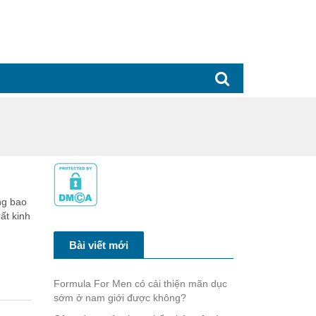
ng bao
rất kinh
Bài viết mới
Formula For Men có cải thiện mãn dục
sớm ở nam giới được không?