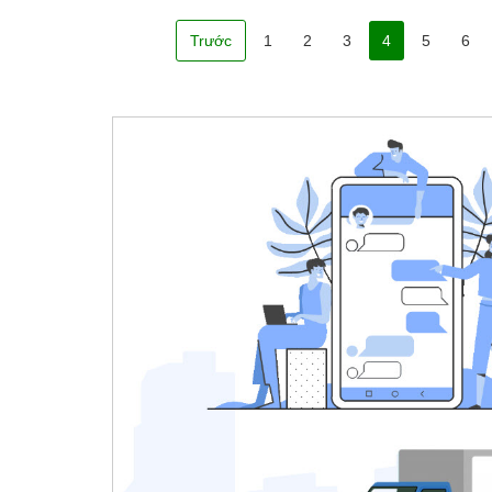
Trước
1
2
3
4
5
6