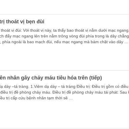
trị thoát vị bẹn đùi
ị thoát vị đùi: Với thoát vị này, ta thấy bao thoát vị nằm dưới mạc ngang,
ích đẩy mạc ngang lên trên nằm trông vòng đùi phía trong là dây chằn
r, phía ngoài là bao mạch đùi, nếu mạc ngang mà bám chặt vào dây …
n nhân gây chảy máu tiêu hóa trên (tiếp)
 dày –tá tràng. 1.Viêm dạ dày – tá tràng Điều trị: Điều trị gồm có điều 
điều trị đề phòng chảy máu. Điều trị đề phòng chảy máu tái phát: Sau k
iều trị cấp cứu bệnh nhân tạm thời sẽ …