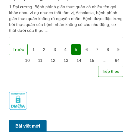
1.Đại cương. Bệnh phình giãn thực quản có nhiều tên gọi
khác nhau ví dụ như co thắt tâm vị, Achalasia, bệnh phình
giãn thực quản không rõ nguyên nhân. Bệnh được đặc trưng
bởi thực quản của bệnh nhân không có các nhu động, cơ
thăt dưới của thực …
Trước
1
2
3
4
5
6
7
8
9
10
11
12
13
14
15
…
64
Tiếp theo
Bài viết mới