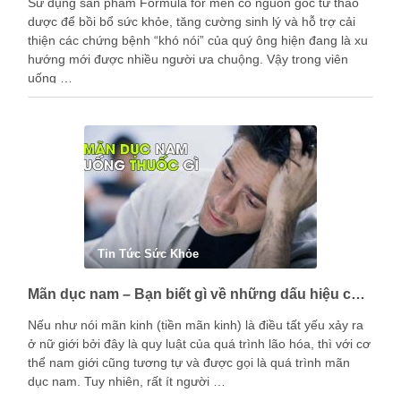
Sử dụng sản phẩm Formula for men có nguồn gốc từ thảo
dược để bồi bổ sức khỏe, tăng cường sinh lý và hỗ trợ cải
thiện các chứng bệnh “khó nói” của quý ông hiện đang là xu
hướng mới được nhiều người ưa chuộng. Vậy trong viên
uống …
Tin Tức Sức Khỏe
Mãn dục nam – Bạn biết gì về những dấu hiệu của nam giới trong giai đoạn này?
Nếu như nói mãn kinh (tiền mãn kinh) là điều tất yếu xảy ra
ở nữ giới bởi đây là quy luật của quá trình lão hóa, thì với cơ
thể nam giới cũng tương tự và được gọi là quá trình mãn
dục nam. Tuy nhiên, rất ít người …