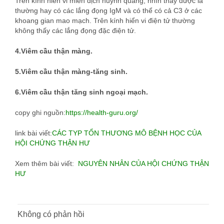
Trên kính hiển vi miễn dịch huỳnh quang, nhìn thấy được là
thường hay có các lắng đọng IgM và có thể có cả C3 ở các
khoang gian mao mạch. Trên kính hiển vi điện tử thường
không thấy các lắng đọng đặc điện tử.
4.Viêm cầu thận màng.
5.Viêm cầu thận màng-tăng sinh.
6.Viêm cầu thận tăng sinh ngoại mạch.
copy ghi nguồn:
https://health-guru.org/
link bài viết:
CÁC TYP TỔN THƯƠNG MÔ BỆNH HỌC CỦA
HỘI CHỨNG THẬN HƯ
Xem thêm bài viết:
NGUYÊN NHÂN CỦA HỘI CHỨNG THẬN
HƯ
Không có phản hồi