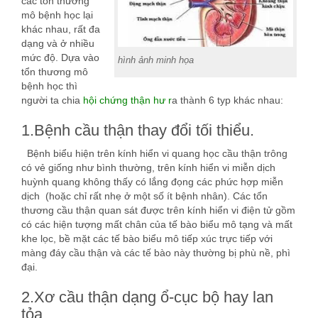
các tổn thương
mô bệnh học lại
khác nhau, rất đa
dạng và ở nhiều
mức độ. Dựa vào
hình ảnh minh họa
tổn thương mô
bệnh học thì
người ta chia
hội chứng thận hư r
a thành 6 typ khác nhau:
1.Bệnh cầu thận thay đổi tối thiểu.
Bệnh biểu hiện trên kính hiển vi quang học cầu thận trông
có vẻ giống như bình thường, trên kính hiển vi miễn dịch
huỳnh quang không thấy có lắng đọng các phức hợp miễn
dịch (hoặc chỉ rất nhẹ ở một số ít bệnh nhân). Các tổn
thương cầu thận quan sát được trên kính hiển vi điện tử gồm
có các hiện tượng mất chân của tế bào biểu mô tạng và mất
khe lọc, bề mặt các tế bào biểu mô tiếp xúc trực tiếp với
màng đáy cầu thận và các tế bào này thường bị phù nề, phì
đại.
2.Xơ cầu thận dạng ổ-cục bộ hay lan
tỏa.