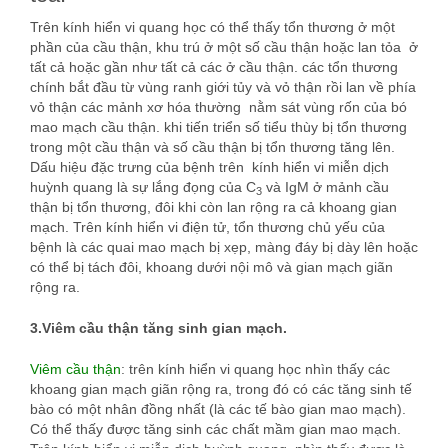
Trên kính hiển vi quang học có thể thấy tổn thương ở một
phần của cầu thận, khu trú ở một số cầu thận hoặc lan tỏa ở
tất cả hoặc gần như tất cả các ở cầu thận. các tổn thương
chính bắt đầu từ vùng ranh giới tủy và vỏ thận rồi lan về phía
vỏ thận các mảnh xơ hóa thường nằm sát vùng rốn của bó
mao mạch cầu thận. khi tiến triển số tiểu thùy bị tổn thương
trong một cầu thận và số cầu thận bị tổn thương tăng lên.
Dấu hiệu đặc trưng của bệnh trên kính hiển vi miễn dịch
huỳnh quang là sự lắng đọng của C
và IgM ở mảnh cầu
3
thận bị tổn thương, đôi khi còn lan rộng ra cả khoang gian
mạch. Trên kính hiển vi điện tử, tổn thương chủ yếu của
bệnh là các quai mao mạch bị xẹp, màng đáy bị dày lên hoặc
có thể bị tách đôi, khoang dưới nội mô và gian mạch giãn
rộng ra.
3.Viêm cầu thận tăng sinh gian mạch.
Viêm cầu thận
: trên kính hiển vi quang học nhìn thấy các
khoang gian mạch giãn rộng ra, trong đó có các tăng sinh tế
bào có một nhân đồng nhất (là các tế bào gian mao mạch).
Có thể thấy được tăng sinh các chất mầm gian mao mạch.