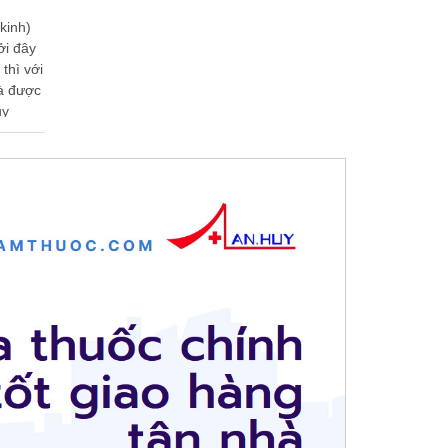
kinh)
ởi đây
 thì với
và được
uy