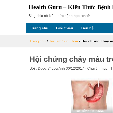
Health Guru – Kiến Thức Bệnh
Blog chia sẻ kiến thức bệnh học cơ sở
Trang chủ
Giới thiệu
Liên hệ
Trang chủ
/
Tin Tức Sức Khỏe
/
Hội chứng chảy m
Hội chứng chảy máu t
Bởi :
Dược sĩ Lưu Anh
30/12/2017
- Chuyên mục :
T
Tin Tức Sức Khỏe