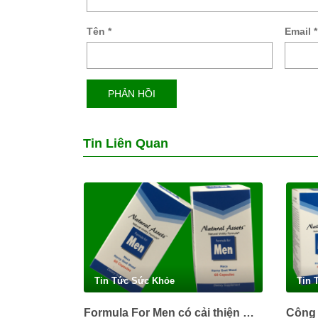
Tên
*
Email
*
Tin Liên Quan
Tin Tức Sức Khỏe
Tin 
Formula For Men có cải thiện mãn dục sớm ở nam giới được không?