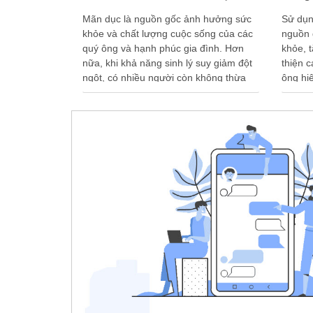
Mãn dục là nguồn gốc ảnh hưởng sức
Sử dụn
khỏe và chất lượng cuộc sống của các
nguồn 
quý ông và hạnh phúc gia đình. Hơn
khỏe, t
nữa, khi khả năng sinh lý suy giảm đột
thiện 
ngột, có nhiều người còn không thừa
ông hi
nhận mình đã bị yếu, không chịu tìm
nhiều 
hiểu và …
uống 