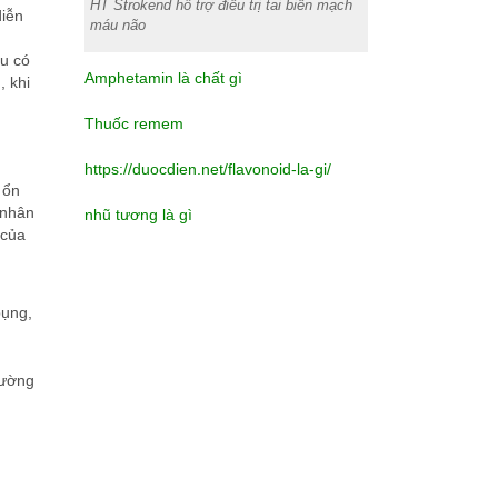
HT Strokend hỗ trợ điều trị tai biến mạch
diễn
máu não
ầu có
Amphetamin là chất gì
, khi
Thuốc remem
https://duocdien.net/flavonoid-la-gi/
 ổn
 nhân
nhũ tương là gì
 của
bụng,
rường