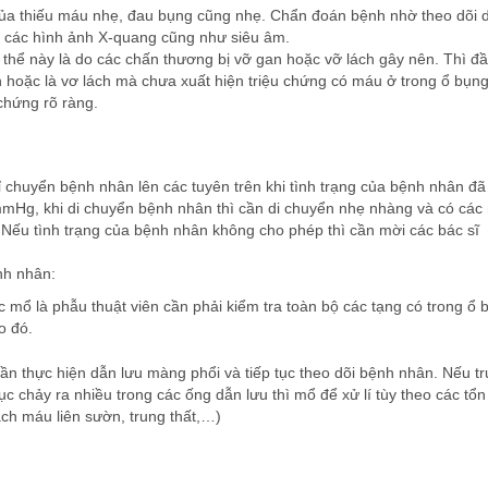
của thiếu máu nhẹ, đau bụng cũng nhẹ. Chẩn đoán bệnh nhờ theo dõi 
, các hình ảnh X-quang cũng như siêu âm.
ó thể này là do các chấn thương bị vỡ gan hoặc vỡ lách gây nên. Thì đ
 hoặc là vơ lách mà chưa xuất hiện triệu chứng có máu ở trong ổ bụng
chứng rõ ràng.
hỉ chuyển bệnh nhân lên các tuyên trên khi tình trạng của bệnh nhân đã
 mmHg, khi di chuyển bệnh nhân thì cần di chuyển nhẹ nhàng và có các
 Nếu tình trạng của bệnh nhân không cho phép thì cần mời các bác sĩ
nh nhân:
c mổ là phẫu thuật viên cần phải kiểm tra toàn bộ các tạng có trong ổ 
o đó.
cần thực hiện dẫn lưu màng phổi và tiếp tục theo dõi bệnh nhân. Nếu t
 chảy ra nhiều trong các ống dẫn lưu thì mổ để xử lí tùy theo các tổn
ch máu liên sườn, trung thất,…)