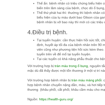
Thể ẩn: bệnh nhân có triệu chứng biểu hiện 
biến trên lâm sàng của bệnh, chọc dò ổ bụng
Thể thứ phát hai thì: thường thì bệnh nhân c
biểu hiện của tụ máu dưới bao Glison của gan
bệnh nhân bị vỡ bao này thì mới có các triệu 
4.Điều trị bệnh.
Tại tuyến huyện: cần thực hiện hồi sức tốt, c
định, huyết áp tối đa của bệnh nhân trên 90
viên cũng như phương tiện hồi sức kèm theo.
tuyến trên về để mổ tại tuyến huyện.
Tại các tuyến có khả năng phẫu thuật cho bệ
Với trường hợp bị
tràn máu trong ổ bụng
, nguyên tắ
mặc dù đã thấy được một tổn thương ở một vị trí nà
Với trường hợp bệnh nhân bị
tràn máu màng phổi
: 
hợp bệnh nhân chuyển nặng dần, máu, và hơi tiếp tục
thương (khâu phổi, cắt phổi, khâu cầm máu cho mạ
Nguồn:
https://health-guru.org/