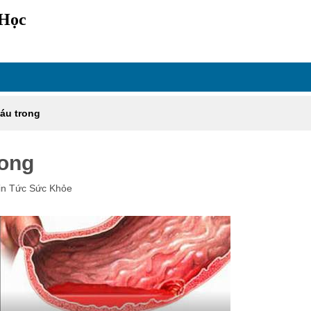
 Học
áu trong
rong
in Tức Sức Khỏe