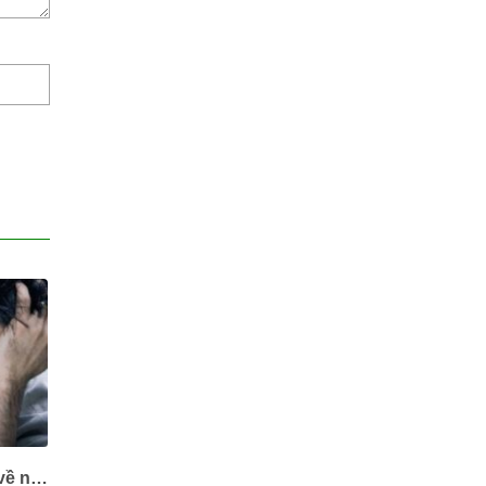
Mãn dục nam – Bạn biết gì về những dấu hiệu của nam giới trong giai đoạn này?