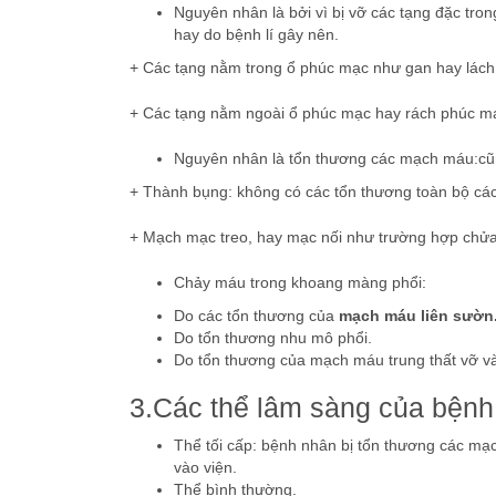
Nguyên nhân là bởi vì bị vỡ các tạng đặc tro
hay do bệnh lí gây nên.
+ Các tạng nằm trong ổ phúc mạc như gan hay lách
+ Các tạng nằm ngoài ổ phúc mạc hay rách phúc m
Nguyên nhân là tổn thương các mạch máu:cũn
+ Thành bụng: không có các tổn thương toàn bộ các
+ Mạch mạc treo, hay mạc nối như trường hợp chửa
Chảy máu trong khoang màng phổi:
Do các tổn thương của
mạch máu liên sườn
Do tổn thương nhu mô phổi.
Do tổn thương của mạch máu trung thất vỡ v
3.Các thể lâm sàng của bệnh
Thể tối cấp: bệnh nhân bị tổn thương các mạ
vào viện.
Thể bình thường.