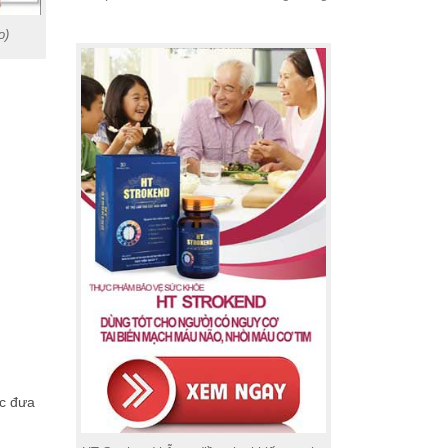
o)
ợc đưa