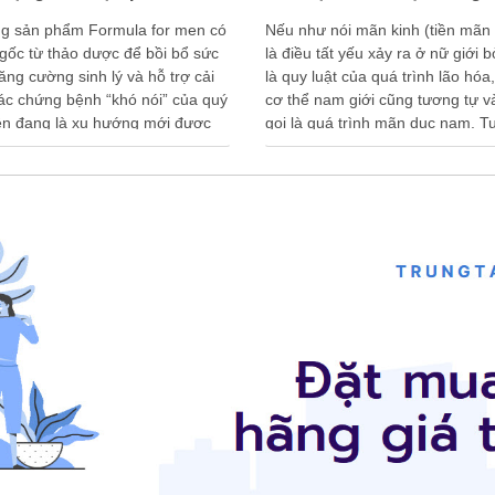
g sản phẩm Formula for men có
Nếu như nói mãn kinh (tiền mãn 
gốc từ thảo dược để bồi bổ sức
là điều tất yếu xảy ra ở nữ giới b
ăng cường sinh lý và hỗ trợ cải
là quy luật của quá trình lão hóa,
các chứng bệnh “khó nói” của quý
cơ thể nam giới cũng tương tự 
ện đang là xu hướng mới được
gọi là quá trình mãn dục nam. T
người ưa chuộng. Vậy trong viên
nhiên, rất ít người …
…