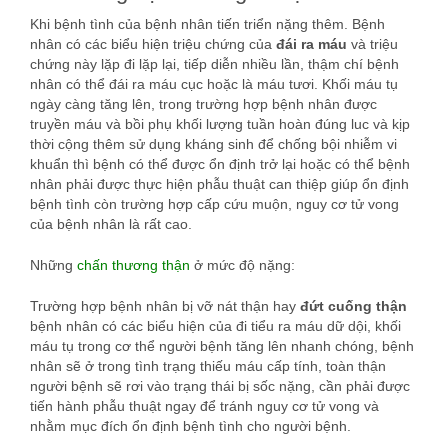
Khi bệnh tình của bệnh nhân tiến triển nặng thêm. Bệnh
nhân có các biểu hiện triệu chứng của
đái ra máu
và triệu
chứng này lặp đi lặp lại, tiếp diễn nhiều lần, thậm chí bệnh
nhân có thể đái ra máu cục hoặc là máu tươi. Khối máu tụ
ngày càng tăng lên, trong trường hợp bệnh nhân được
truyền máu và bồi phụ khối lượng tuần hoàn đúng luc và kịp
thời cộng thêm sử dụng kháng sinh để chống bội nhiễm vi
khuẩn thì bệnh có thể được ổn định trở lại hoặc có thể bệnh
nhân phải được thực hiện phẫu thuật can thiệp giúp ổn định
bệnh tình còn trường hợp cấp cứu muộn, nguy cơ tử vong
của bệnh nhân là rất cao.
Những
chấn thương thận
ở mức độ nặng:
Trường hợp bệnh nhân bị vỡ nát thận hay
đứt cuống thận
bệnh nhân có các biểu hiện của đi tiểu ra máu dữ dội, khối
máu tụ trong cơ thể người bệnh tăng lên nhanh chóng, bệnh
nhân sẽ ở trong tình trạng thiếu máu cấp tính, toàn thận
người bệnh sẽ rơi vào trạng thái bị sốc nặng, cần phải được
tiến hành phẫu thuật ngay để tránh nguy cơ tử vong và
nhằm mục đích ổn định bệnh tình cho người bệnh.