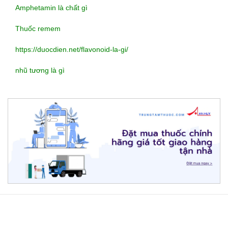
Amphetamin là chất gì
Thuốc remem
https://duocdien.net/flavonoid-la-gi/
nhũ tương là gì
https://lovemama.vn/hoi-
dap/cach-
ve-