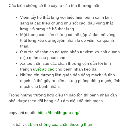
Các biến chứng có thể xảy ra của tổn thương thận:
Viêm tấy hố thắt lưng với biểu hiện bệnh cảnh lâm
sàng là các triệu chứng như sốt cao, đau vùng thắt
lưng, và sưng nề hố thắt lưng.
Một trong các biến chứng có thể gặp là đau nề vùng
thắt lưng kéo dài nguyên nhân là do viêm xơ quanh
thận.
ứ nước bể thận có nguyên nhân từ viêm xơ chít quanh
niệu quản sau phúc mạc.
Xơ teo thận sau các chấn thương còn dẫn tới tình
trạng
h uyết áp cao
cho bệnh nhân kéo dài.
Những tổn thương liên quân đến động mạch và tĩnh
mạch có thể gây ra biến chứng phồng động mạch, tĩnh
mạch cho bệnh nhân.
Trong những trường hợp điều trị bảo tồn thì bệnh nhân cần
phải được theo dõi bằng siêu âm niệu đồ tĩnh mạch.
copy ghi nguồn:
https://health-guru.org/
link bài viết:
Biến chứng của chấn thương thận