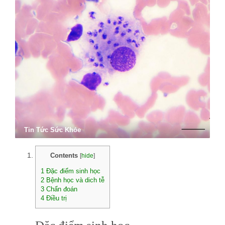
Tin Tức Sức Khỏe
Contents
[
hide
]
1
Đặc điểm sinh học
2
Bệnh học và dich tễ
3
Chẩn đoán
4
Điều trị