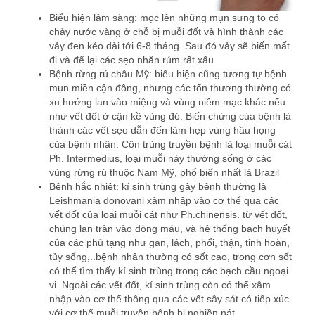
Biểu hiện lâm sàng: mọc lên những mụn sưng to có
chảy nước vàng ở chỗ bị muỗi đốt và hình thành các
vảy đen kéo dài tới 6-8 tháng. Sau đó vảy sẽ biến mất
đi và để lại các sẹo nhăn rúm rất xấu
Bệnh rừng rú châu Mỹ: biểu hiện cũng tương tự bệnh
mụn miền cận đông, nhưng các tổn thương thường có
xu hướng lan vào miệng và vùng niêm mạc khác nếu
như vết đốt ở cận kề vùng đó. Biến chứng của bệnh là
thành các vết sẹo dẫn đến làm hẹp vùng hầu họng
của bệnh nhân. Côn trùng truyền bệnh là loại muỗi cát
Ph. Intermedius, loại muỗi này thường sống ở các
vùng rừng rú thuộc Nam Mỹ, phổ biến nhất là Brazil
Bệnh hắc nhiệt: kí sinh trùng gây bệnh thường là
Leishmania donovani xâm nhập vào cơ thể qua các
vết đốt của loại muỗi cát như Ph.chinensis. từ vết đốt,
chúng lan tràn vào dòng máu, và hệ thống bạch huyết
của các phủ tạng như gan, lách, phổi, thận, tinh hoàn,
tủy sống,..bệnh nhân thường có sốt cao, trong cơn sốt
có thể tìm thấy kí sinh trùng trong các bạch cầu ngoại
vi. Ngoài các vết đốt, kí sinh trùng còn có thể xâm
nhập vào cơ thể thông qua các vết sây sát có tiếp xúc
với cơ thể muỗi truyền bệnh bị nghiền nát