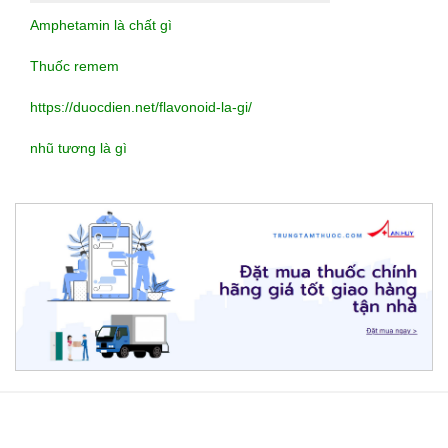
Amphetamin là chất gì
Thuốc remem
https://duocdien.net/flavonoid-la-gi/
nhũ tương là gì
https://lovemama.vn/hoi-
dap/cach-
ve-