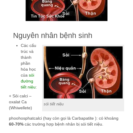
Tin Tức Sức Khỏe
Nguyên nhân bệnh sinh
Các cấu
trúc và
thành
phần
hóa học
của
sỏi
đường
tiết niệu
:
+ Sỏi calci –
oxalat Ca
sỏi tiết niệu
(Whiwellete)
phoohosphatcalci (hay còn gọi là Carbapatite ): có khoảng
60-70%
các trường hợp bệnh nhân bị sỏi tiết niệu.