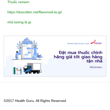
Thuốc remem
https://duocdien.net/flavonoid-la-gi/
nhũ tương là gì
https://lovemama.vn/hoi-
dap/cach-
ve-
sinh-
©2017
Health Guru
. All Rights Reserved
ga-
chong-