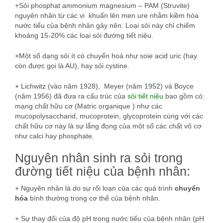
+Sỏi phosphat ammonium magnesium – PAM (Struvite)
nguyên nhân từ các vi khuẩn lên men ure nhằm kiềm hóa
nước tiểu của bệnh nhân gây nên. Loại sỏi này chỉ chiếm
khoảng 15-20% các loại sỏi đường tiết niệu.
+Một số dạng sỏi ít có chuyển hoá như soie acid uric (hay
còn được gọi là AU), hay sỏi cystine.
+ Lichwitz (vào năm 1928), Meyer (năm 1952) và Boyce
(năm 1956) đã đưa ra cấu trúc của
sỏi tiết niệu
bao gồm có:
mạng chất hữu cơ (Matric organique ) như các
mucopolysaccharid, mucoprotein, glycoprotein cùng với các
chất hữu cơ này là sự lắng đọng của một số các chất vô cơ
như calci hay phosphate.
Nguyên nhân sinh ra sỏi trong
đường tiết niệu của bệnh nhân:
+ Nguyên nhân là do sự rối loạn của các quá trình
chuyển
hóa
bình thường trong cơ thể của bệnh nhân.
+ Sự thay đổi của độ pH trong nước tiểu của bệnh nhân (pH