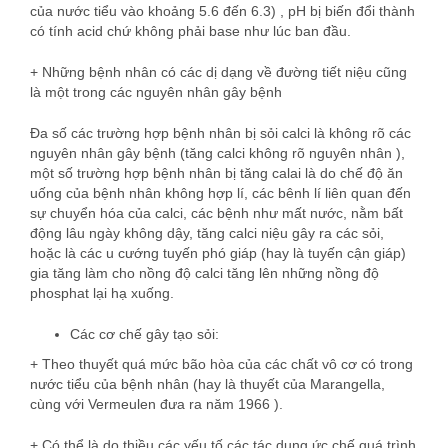
của nước tiểu vào khoảng 5.6 đến 6.3) , pH bị biến đổi thành
có tính acid chứ không phải base như lúc ban đầu.
+ Những bệnh nhân có các dị dạng về đường tiết niệu cũng
là một trong các nguyên nhân gây bệnh
Đa số các trường hợp bệnh nhân bị sỏi calci là không rõ các
nguyên nhân gây bệnh (tăng calci không rõ nguyên nhân ),
một số trường hợp bệnh nhân bị tăng calai là do chế độ ăn
uống của bệnh nhân không hợp lí, các bênh lí liên quan đến
sự chuyển hóa của calci, các bệnh như mất nước, nằm bất
động lâu ngày không dậy, tăng calci niệu gây ra các sỏi,
hoặc là các u cướng tuyến phó giáp (hay là tuyến cận giáp)
gia tăng làm cho nồng độ calci tăng lên những nồng độ
phosphat lại hạ xuống.
Các cơ chế gây tạo sỏi:
+ Theo thuyết quá mức bão hòa của các chất vô cơ có trong
nước tiểu của bệnh nhân (hay là thuyết của Marangella,
cùng với Vermeulen đưa ra năm 1966 ).
+ Có thể là do thiều các yếu tố các tác dụng ức chế quá trình