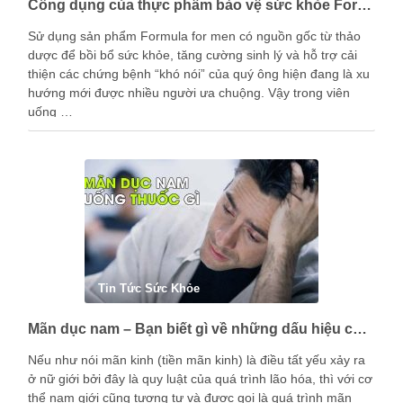
Công dụng của thực phẩm bảo vệ sức khỏe Formula for men là gì?
Sử dụng sản phẩm Formula for men có nguồn gốc từ thảo
dược để bồi bổ sức khỏe, tăng cường sinh lý và hỗ trợ cải
thiện các chứng bệnh “khó nói” của quý ông hiện đang là xu
hướng mới được nhiều người ưa chuộng. Vậy trong viên
uống …
Tin Tức Sức Khỏe
Mãn dục nam – Bạn biết gì về những dấu hiệu của nam giới trong giai đoạn này?
Nếu như nói mãn kinh (tiền mãn kinh) là điều tất yếu xảy ra
ở nữ giới bởi đây là quy luật của quá trình lão hóa, thì với cơ
thể nam giới cũng tương tự và được gọi là quá trình mãn