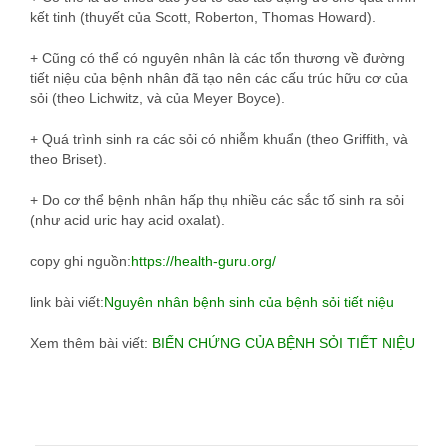
kết tinh (thuyết của Scott, Roberton, Thomas Howard).
+ Cũng có thể có nguyên nhân là các tổn thương về đường
tiết niệu của bệnh nhân đã tạo nên các cấu trúc hữu cơ của
sỏi (theo Lichwitz, và của Meyer Boyce).
+ Quá trình sinh ra các sỏi có nhiễm khuẩn (theo Griffith, và
theo Briset).
+ Do cơ thể bệnh nhân hấp thụ nhiều các sắc tố sinh ra sỏi
(như acid uric hay acid oxalat).
copy ghi nguồn:
https://health-guru.org/
link bài viết:
Nguyên nhân bệnh sinh của bệnh sỏi tiết niệu
Xem thêm bài viết:
BIẾN CHỨNG CỦA BỆNH SỎI TIẾT NIỆU