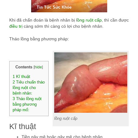
Tin Tức Sức Khỏe
Khi đã chẩn đoán là bệnh nhân bị l
ồng ruột cấp
, thì cần được
điều trị
càng sớm thì càng có lợi cho bệnh nhân.
Tháo lồng bằng phương pháp:
Contents
[
hide
]
1
Kĩ thuật
2
Tiêu chuẩn tháo
lồng ruột cho
bệnh nhân:
3
Tháo lồng ruột
bằng phương
pháp mổ:
lồng ruột cấp
Kĩ thuật
Tiền gây mê hoặc gây mê cho bệnh nhân.