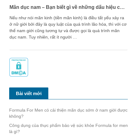
Mãn dục nam – Bạn biết gì về những dấu hiệu của nam giới trong giai đoạn này?
Nếu như nói mãn kinh (tiền mãn kinh) là điều tất yếu xảy ra
ở nữ giới bởi đây là quy luật của quá trình lão hóa, thì với cơ
thể nam giới cũng tương tự và được gọi là quá trình mãn
dục nam. Tuy nhiên, rất ít người …
Bài viết mới
Formula For Men có cải thiện mãn dục sớm ở nam giới được
không?
Công dụng của thực phẩm bảo vệ sức khỏe Formula for men
là gì?