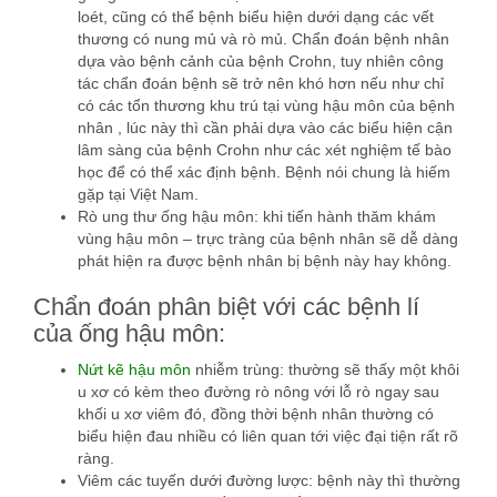
loét, cũng có thể bệnh biểu hiện dưới dạng các vết
thương có nung mủ và rò mủ. Chẩn đoán bệnh nhân
dựa vào bệnh cảnh của bệnh Crohn, tuy nhiên công
tác chẩn đoán bệnh sẽ trở nên khó hơn nếu như chỉ
có các tổn thương khu trú tại vùng hậu môn của bệnh
nhân , lúc này thì cần phải dựa vào các biểu hiện cận
lâm sàng của bệnh Crohn như các xét nghiệm tế bào
học để có thể xác định bệnh. Bệnh nói chung là hiếm
gặp tại Việt Nam.
Rò ung thư ống hậu môn: khi tiến hành thăm khám
vùng hậu môn – trực tràng của bệnh nhân sẽ dễ dàng
phát hiện ra được bệnh nhân bị bệnh này hay không.
Chẩn đoán phân biệt với các bệnh lí
của ống hậu môn:
Nứt kẽ hậu môn
nhiễm trùng: thường sẽ thấy một khôi
u xơ có kèm theo đường rò nông với lỗ rò ngay sau
khối u xơ viêm đó, đồng thời bệnh nhân thường có
biểu hiện đau nhiều có liên quan tới việc đại tiện rất rõ
ràng.
Viêm các tuyến dưới đường lược: bệnh này thì thường