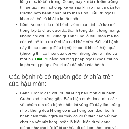
lông mọc từ bên trong. Xoang này khi bị
nhiễm trùng
thì sẽ tạo nên một ổ áp xe và sau khi vỡ mủ thì dẫn tới
trường hợp bệnh nhân bị rò mạn tính. Điều trị ngoại
khoa cắt bỏ cả khối u là tốt nhất.
Bệnh Verneuil: là một bệnh viêm mạn tính có lớp mủ
trong lớp tổ chức dưới da thành từng đám, từng mảng,
không chỉ khu trú xung quanh vùng lỗ hậu môn mà nó
còn có thể khu trú ở nhiều nơi khác nữa. Đối với bệnh
này thì sử dụng p điều trị nội khoa ít khi có hiệu quả
(thường thì có hiệu quả đối với những thể rất nhỏ và
mới bị).
Điều trị
bằng phương pháp ngoại khoa cắt bỏ
là phương pháp điều trị triệt để nhất của bệnh.
Các bệnh rò có nguồn gốc ở phía trên
của hậu môn:
Bệnh Crohn: các khu trú tại vùng hậu môn của bệnh
Crohn khá thường gặp. Biểu hiện dưới dạng như các
vết chàm (da của bệnh nhân tại vùng đó dày lên, trắng
nhợt không đều không có màu hồng ban đầu, bệnh
nhân cảm thấy ngứa và thấy có xuất hiện các vết loét
chợt ha vết nứt hẹp), hoặc là biểu hiện dưới dạng
giống như các búi trĩ bị xơ hóa đi có kèm theo các vết