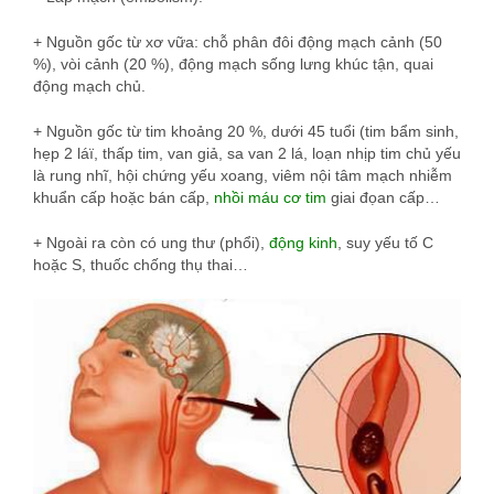
+ Nguồn gốc từ xơ vữa: chỗ phân đôi động mạch cảnh (50
%), vòi cảnh (20 %), động mạch sống lưng khúc tận, quai
động mạch chủ.
+ Nguồn gốc từ tim khoảng 20 %, dưới 45 tuổi (tim bẩm sinh,
hẹp 2 láï, thấp tim, van giả, sa van 2 lá, loạn nhịp tim chủ yếu
là rung nhĩ, hội chứng yếu xoang, viêm nội tâm mạch nhiễm
khuẩn cấp hoặc bán cấp,
nhồi máu cơ tim
giai đọan cấp…
+ Ngoài ra còn có ung thư (phổi),
động kinh
, suy yếu tố C
hoặc S, thuốc chống thụ thai…