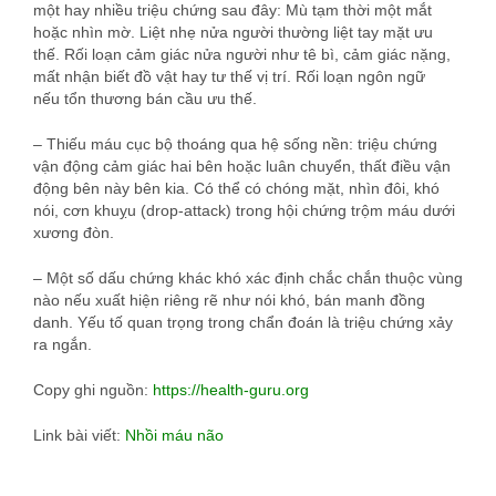
một hay nhiều triệu chứng sau đây: Mù tạm thời một mắt
hoặc nhìn mờ. Liệt nhẹ nửa người thường liệt tay mặt ưu
thế. Rối loạn cảm giác nửa người như tê bì, cảm giác nặng,
mất nhận biết đồ vật hay tư thế vị trí. Rối loạn ngôn ngữ
nếu tổn thương bán cầu ưu thế.
– Thiếu máu cục bộ thoáng qua hệ sống nền: triệu chứng
vận động cảm giác hai bên hoặc luân chuyển, thất điều vận
động bên này bên kia. Có thể có chóng mặt, nhìn đôi, khó
nói, cơn khuỵu (drop-attack) trong hội chứng trộm máu dưới
xương đòn.
– Một số dấu chứng khác khó xác định chắc chắn thuộc vùng
nào nếu xuất hiện riêng rẽ như nói khó, bán manh đồng
danh. Yếu tố quan trọng trong chẩn đoán là triệu chứng xảy
ra ngắn.
Copy ghi nguồn:
https://health-guru.org
Link bài viết:
Nhồi máu não