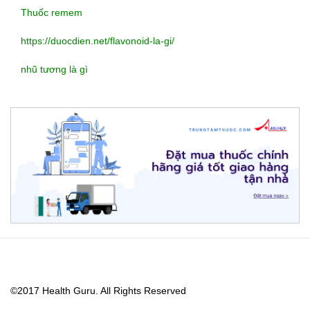
Thuốc remem
https://duocdien.net/flavonoid-la-gi/
nhũ tương là gì
https://lovemama.vn/hoi-
dap/cach-
ve-
sinh-
©2017
Health Guru
. All Rights Reserved
ga-