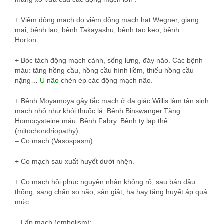
+ Viêm động mạch do viêm động mạch hạt Wegner, giang
mai, bệnh lao, bệnh Takayashu, bệnh tạo keo, bệnh
Horton…
+ Bóc tách động mạch cảnh, sống lưng, đáy não. Các bệnh
máu: tăng hồng cầu, hồng cầu hình liềm, thiếu hồng cầu
nặng…
U não
chèn ép các động mạch não.
+ Bệnh Moyamoya gây tắc mạch ở đa giác Willis làm tân sinh
mạch nhỏ như khói thuốc lá. Bệnh Binswanger.Tăng
Homocysteine máu. Bệnh Fabry. Bệnh ty lạp thể
(mitochondriopathy).
– Co mạch (Vasospasm):
+ Co mạch sau xuất huyết dưới nhện.
+ Co mạch hồi phục nguyên nhân không rõ, sau bán đầu
thống, sang chấn sọ não, sản giật, hạ hay tăng huyết áp quá
mức.
– Lấp mạch (embolism):