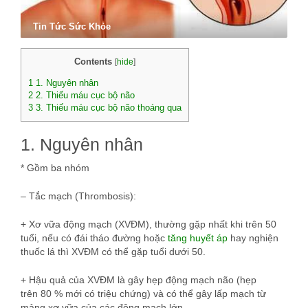
Tin Tức Sức Khỏe
Contents
[
hide
]
1
1. Nguyên nhân
2
2. Thiếu máu cục bộ não
3
3. Thiếu máu cục bộ não thoáng qua
1. Nguyên nhân
* Gồm ba nhóm
– Tắc mạch (Thrombosis):
+ Xơ vữa động mạch (XVÐM), thường gặp nhất khi trên 50
tuổi, nếu có đái tháo đường hoặc
tăng huyết áp
hay nghiện
thuốc lá thì XVÐM có thể gặp tuổi dưới 50.
+ Hậu quả của XVÐM là gây hẹp động mạch não (hẹp
trên 80 % mới có triệu chứng) và có thể gây lấp mạch từ
mảng xơ vữa của các động mạch lớn .