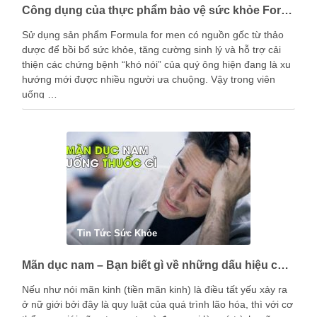
Công dụng của thực phẩm bảo vệ sức khỏe Formula for men là gì?
Sử dụng sản phẩm Formula for men có nguồn gốc từ thảo
dược để bồi bổ sức khỏe, tăng cường sinh lý và hỗ trợ cải
thiện các chứng bệnh “khó nói” của quý ông hiện đang là xu
hướng mới được nhiều người ưa chuộng. Vậy trong viên
uống …
Tin Tức Sức Khỏe
Mãn dục nam – Bạn biết gì về những dấu hiệu của nam giới trong giai đoạn này?
Nếu như nói mãn kinh (tiền mãn kinh) là điều tất yếu xảy ra
ở nữ giới bởi đây là quy luật của quá trình lão hóa, thì với cơ