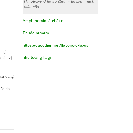
HT Strokend hỗ trợ điều trị tai biến mạch
máu não
Amphetamin là chất gì
Thuốc remem
https://duocdien.net/flavonoid-la-gi/
ụng,
nhũ tương là gì
hấp vị
 sử dụng
ốc đó.