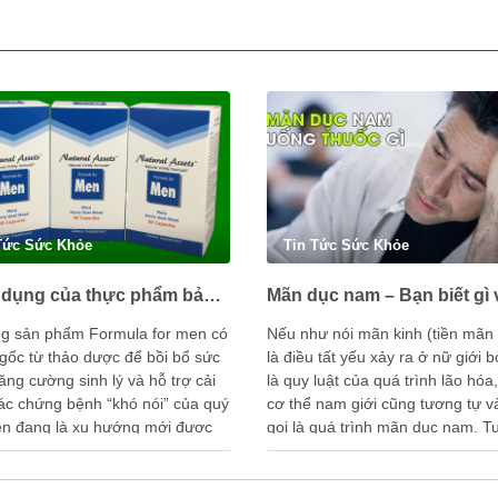
Tức Sức Khỏe
Tin Tức Sức Khỏe
Công dụng của thực phẩm bảo vệ sức khỏe Formula for men là gì?
g sản phẩm Formula for men có
Nếu như nói mãn kinh (tiền mãn 
gốc từ thảo dược để bồi bổ sức
là điều tất yếu xảy ra ở nữ giới b
ăng cường sinh lý và hỗ trợ cải
là quy luật của quá trình lão hóa,
các chứng bệnh “khó nói” của quý
cơ thể nam giới cũng tương tự 
ện đang là xu hướng mới được
gọi là quá trình mãn dục nam. T
người ưa chuộng. Vậy trong viên
nhiên, rất ít người …
…