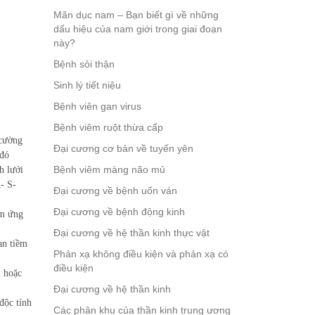
Mãn dục nam – Bạn biết gì về những
dấu hiệu của nam giới trong giai đoạn
này?
Bệnh sỏi thận
Sinh lý tiết niệu
Bệnh viên gan virus
Bệnh viêm ruột thừa cấp
cường
Đại cương cơ bản về tuyến yên
đó
Bệnh viêm màng não mủ
h lưới
n- S-
Đại cương về bệnh uốn ván
Đại cương về bệnh động kinh
̉m ứng
Đại cương về hệ thần kinh thực vật
an tiềm
Phản xạ không điều kiện và phản xạ có
điều kiện
 hoặc
Đại cương về hệ thần kinh
độc tính
Các phân khu của thần kinh trung ương