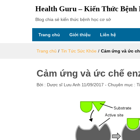
Health Guru – Kiến Thức Bệnh
Blog chia sẻ kiến thức bệnh học cơ sở
Trang chủ
Giới thiệu
Liên hệ
Trang chủ
/
Tin Tức Sức Khỏe
/
Cảm ứng và ức c
Cảm ứng và ức chế e
Bởi :
Dược sĩ Lưu Anh
11/09/2017
- Chuyên mục :
T