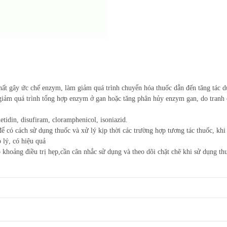
t gây ức chế enzym, làm giảm quá trình chuyển hóa thuốc dẫn đến tăng tác d
̀ giảm quá trình tổng hợp enzym ở gan hoặc tăng phân hủy enzym gan, do tranh c
metidin, disufiram, cloramphenicol, isoniazid.
 có cách sử dụng thuốc và xử lý kịp thời các trường hợp tương tác thuốc, khi
ý, có hiệu quả
khoảng điều trị hẹp,cần cân nhắc sử dụng và theo dõi chặt chẽ khi sử dụng thu