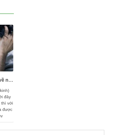
Mãn dục nam – Bạn biết gì về những dấu hiệu của nam giới trong giai đoạn này?
kinh)
ởi đây
 thì với
và được
uy