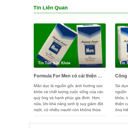
Tin Liên Quan
Tin Tức Sức Khỏe
Tin 
Formula For Men có cải thiện mãn dục sớm ở nam giới được không?
Mãn dục là nguồn gốc ảnh hưởng sức
Sử dụn
khỏe và chất lượng cuộc sống của các
nguồn 
quý ông và hạnh phúc gia đình. Hơn
khỏe, t
nữa, khi khả năng sinh lý suy giảm đột
thiện 
ngột, có nhiều người còn không thừa
ông hi
nhận mình đã bị yếu, không chịu tìm
nhiều 
hiểu và …
uống 