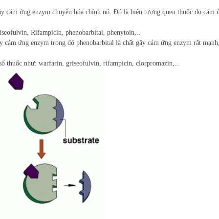
̃ gây cảm ứng enzym chuyển hóa chính nó. Đó là hiện tượng quen thuốc do cảm 
 griseofulvin, Rifampicin, phenobarbital, phenytoin,..
gây cảm ứng enzym trong đó phenobarbital là chất gây cảm ứng enzym rất mạnh,
t số thuốc như: warfarin, griseofulvin, rifampicin, clorpromazin,..