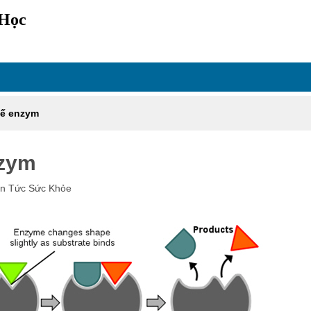
 Học
hế enzym
nzym
in Tức Sức Khỏe